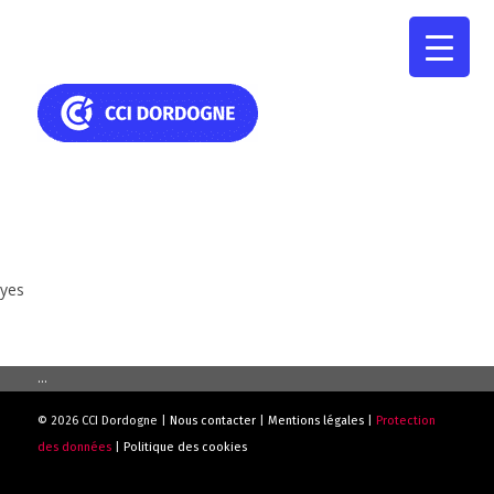
yes
...
© 2026 CCI Dordogne |
Nous contacter
|
Mentions légales
|
Protection
des données
|
Politique des cookies