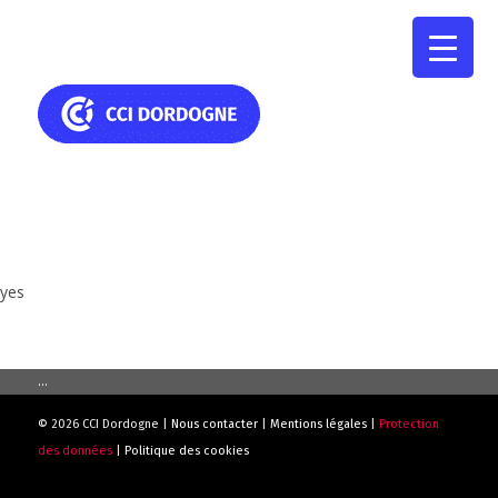
yes
...
© 2026 CCI Dordogne |
Nous contacter
|
Mentions légales
|
Protection
des données
|
Politique des cookies