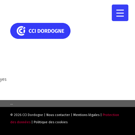
yes
...
© 2026 CCI Dordogne |
Nous contacter
|
Mentions légales
|
Protection
des données
|
Politique des cookies