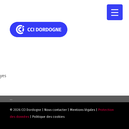
yes
...
© 2026 CCI Dordogne |
Nous contacter
|
Mentions légales
|
Protection
des données
|
Politique des cookies