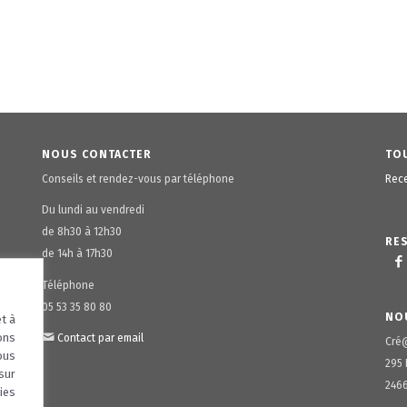
NOUS CONTACTER
TOU
Conseils et rendez-vous par téléphone
Rece
Du lundi au vendredi
de 8h30 à 12h30
RE
de 14h à 17h30
Téléphone
05 53 35 80 80
NO
t à
ons
Contact par email
Cré
ous
295 
sur
2466
ies