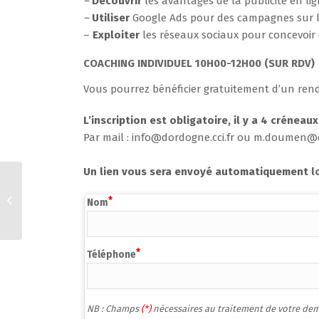
–
Découvrir
les avantages de la publicité en l
–
Utiliser
Google Ads pour des campagnes sur l
–
Exploiter
les réseaux sociaux pour concevoir 
COACHING INDIVIDUEL 10H00-12H00 (SUR RDV)
Vous pourrez bénéficier gratuitement d’un rend
L’inscription est obligatoire, il y a 4 créneau
Par mail : info@dordogne.cci.fr ou m.doumen@d
Un lien vous sera envoyé automatiquement
l
Maitriser le
fonctionnement de la
Nom
micro-entreprise
Téléphone
NB : Champs 
(*) 
nécessaires au traitement de votre de