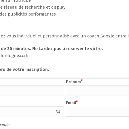
igne sur YouTube
e réseau de recherche et display
des publicités performantes
ez-vous individuel et personnalisé avec un coach Google entre 1
x de 30 minutes. Ne tardez pas à réserver le vôtre.
ordogne.cci.fr
ors de votre inscription.
Prénom
Email
phone_in_talk e61d
mande.