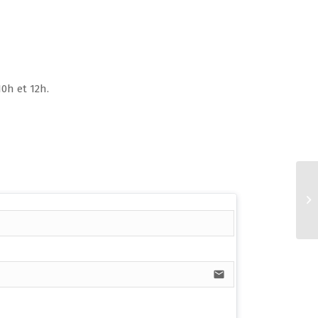
0h et 12h.
email