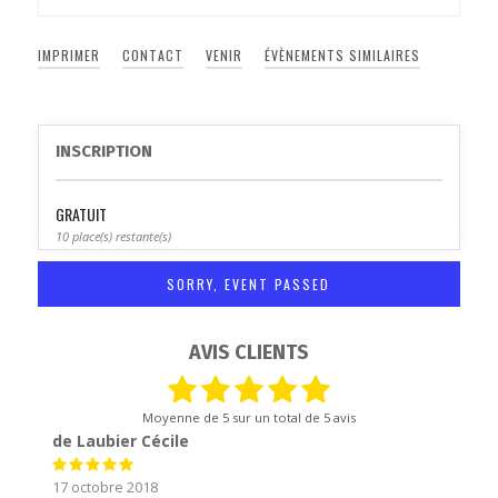
IMPRIMER
CONTACT
VENIR
ÉVÈNEMENTS SIMILAIRES
INSCRIPTION
GRATUIT
10 place(s) restante(s)
SORRY, EVENT PASSED
AVIS CLIENTS
Moyenne de
5
sur un total de 5 avis
de Laubier Cécile
17 octobre 2018