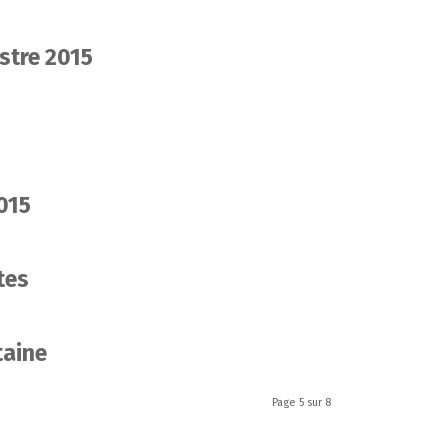
stre 2015
015
tes
taine
Page 5 sur 8