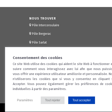
NOUS TROUVER
Pôle Interconsulaire
Pôle Bergerac
Pôle Sarlat
Consentement des cookies
Ce site Web utilise des cookies qui aident le site Web à fonctionner e
suivre comment vous interagissez avec lui afin que nous puissi
vous offrir une expérience utilisateur améliorée et personnalisée. N
n'utiliserons les cookies que si vous y consentez en cliquant 
Accepter. Vous pouvez également gérer les préférences de cook
individuelles à partir des paramètres.
Paramètres
Tout rejeter
Tout accepter
...
© 2026 CCI Dordogne |
Nous contacter
|
Mentions légales
|
Prot