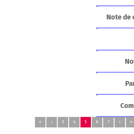
Note de 
No
Pa
Comm
«
‹
3
4
5
6
7
›
»