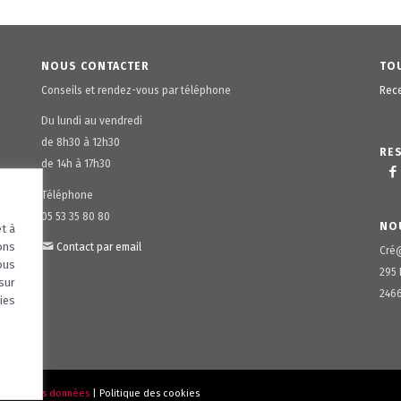
NOUS CONTACTER
TOU
Conseils et rendez-vous par téléphone
Rece
Du lundi au vendredi
de 8h30 à 12h30
RE
de 14h à 17h30
Téléphone
05 53 35 80 80
NO
t à
ons
Contact par email
Cré
ous
295 
sur
2466
ies
ection des données
|
Politique des cookies