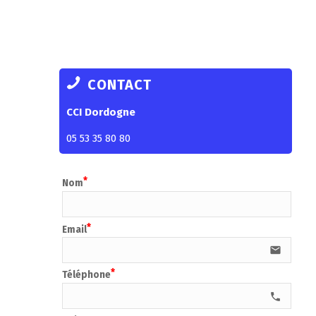
CONTACT
CCI Dordogne
05 53 35 80 80
Nom
Email
email
Téléphone
call e