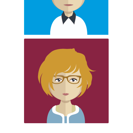
Expertise territoriale : Périgord Noir, Périgord
Blanc, Périgord Vert
Magalie RICHARD :
Conseiller en Création – Reprise
Domaines de compétences :
Aspects financiers - juridiques, sociaux et fiscaux
– Etude de marché – Mobilisation des aides à la
création
Expertise territoriale : Périgord Blanc, Périgord
Vert, Périgord Pourpre.