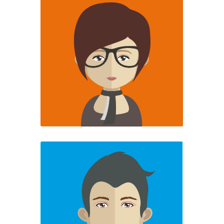
Marie-Laure RIEUPEYROUX :
Conseiller en Transmission – Reprise
Domaines de compétences :
Aspects financiers – juridiques, sociaux et fiscaux
– Evaluation Financière - Processus de reprise -
Accompagnement à la Cession / Transmission –
Mobilisation des aides à la transmission/ reprise
d’entreprise.
Expertise territoriale : Périgord Pourpre,
Périgord Vert, Périgord Blanc, Périgord Noir
Luc BARRIERE :
Responsable Service Entrepreneuriat
Domaines de compétences :
Business Model - Aspects financiers - juridiques,
sociaux et fiscaux – Crowdfunding – mobilisation
des aides à la création