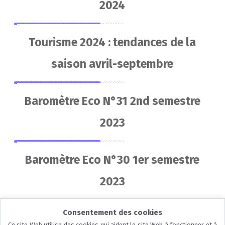
2024
Tourisme 2024 : tendances de la
saison avril-septembre
Baromètre Eco N°31 2nd semestre
2023
Baromètre Eco N°30 1er semestre
2023
Consentement des cookies
Présentation Loi de Finances 2024
Ce site Web utilise des cookies qui aident le site Web à fonctionner et à