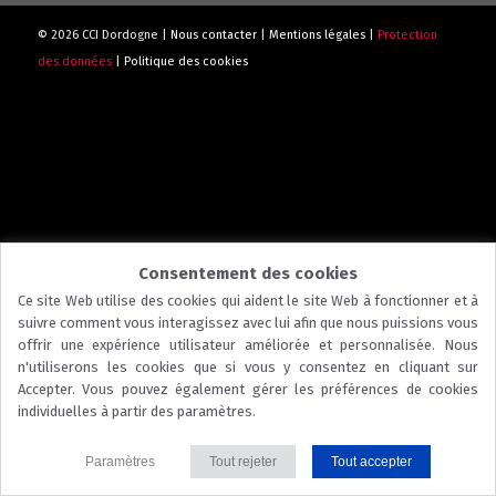
© 2026 CCI Dordogne |
Nous contacter
|
Mentions légales
|
Protection
des données
|
Politique des cookies
Consentement des cookies
Ce site Web utilise des cookies qui aident le site Web à fonctionner et à
suivre comment vous interagissez avec lui afin que nous puissions vous
offrir une expérience utilisateur améliorée et personnalisée. Nous
n'utiliserons les cookies que si vous y consentez en cliquant sur
Accepter. Vous pouvez également gérer les préférences de cookies
individuelles à partir des paramètres.
Paramètres
Tout rejeter
Tout accepter