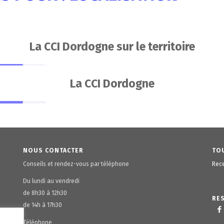
La CCI Dordogne sur le territoire
La CCI Dordogne
NOUS CONTACTER
TOU
Conseils et rendez-vous par téléphone
Rece
Du lundi au vendredi
de 8h30 à 12h30
RE
de 14h à 17h30
Téléphone