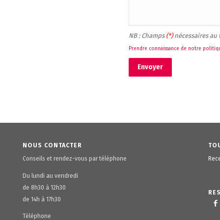
NB : Champs 
(*) 
nécessaires au
Prendre connaissance de notre politi
Envoyer
NOUS CONTACTER
TOU
Conseils et rendez-vous par téléphone
Rece
Du lundi au vendredi
de 8h30 à 12h30
RE
de 14h à 17h30
Téléphone