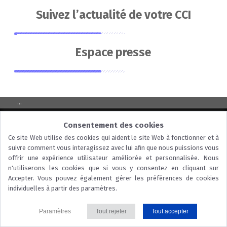
Suivez l’actualité de votre CCI
Espace presse
...
© 2026 CCI Dordogne |
Nous contacter
|
Mentions légales
|
Protection
Consentement des cookies
des données
|
Politique des cookies
Ce site Web utilise des cookies qui aident le site Web à fonctionner et à
suivre comment vous interagissez avec lui afin que nous puissions vous
offrir une expérience utilisateur améliorée et personnalisée. Nous
n'utiliserons les cookies que si vous y consentez en cliquant sur
Accepter. Vous pouvez également gérer les préférences de cookies
individuelles à partir des paramètres.
Paramètres
Tout rejeter
Tout accepter