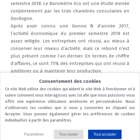
semestre 2018. Le Baromètre éco est une étude menée
conjointement par les trois chambres consulaires en
Dordogne.
Après avoir connu une bonne fin d’année 2017,
l’activité économique du premier semestre 2018 est
assez mitigée. Les entreprises ont réussi, au mieux à
conserver leur niveau d’activité, mais ce rebond n’est
plus présent comme l’an dernier. En termes de chiffre
d’affaires, ce sont 75% des entreprises qui ont réussi à
améliorer ou à maintenir leur production.
Consentement des cookies
Lire la suite
Ce site Web utilise des cookies qui aident le site Web à fonctionner et à
suivre comment vous interagissez avec lui afin que nous puissions vous
offrir une expérience utilisateur améliorée et personnalisée. Nous
n'utiliserons les cookies que si vous y consentez en cliquant sur
Accepter. Vous pouvez également gérer les préférences de cookies
...
individuelles à partir des paramètres.
© 2026 CCI Dordogne |
Nous contacter
|
Mentions légales
|
Protection
Paramètres
Tout rejeter
Tout accepter
des données
|
Politique des cookies