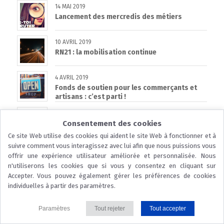
14 MAI 2019
Lancement des mercredis des métiers
10 AVRIL 2019
RN21 : la mobilisation continue
4 AVRIL 2019
Fonds de soutien pour les commerçants et
artisans : c’est parti !
14 FÉVRIER 2019
Consentement des cookies
BAROMÈTRE ECO : L’ENQUÊTE DE
CONJONCTURE EN DORDOGNE
Ce site Web utilise des cookies qui aident le site Web à fonctionner et à
suivre comment vous interagissez avec lui afin que nous puissions vous
15 JANVIER 2019
offrir une expérience utilisateur améliorée et personnalisée. Nous
RGPD : attention aux arnaques !
n'utiliserons les cookies que si vous y consentez en cliquant sur
Accepter. Vous pouvez également gérer les préférences de cookies
7 JANVIER 2019
individuelles à partir des paramètres.
Un Guichet unique des achats de l’Etat
Paramètres
Tout rejeter
Tout accepter
5 DÉCEMBRE 2018