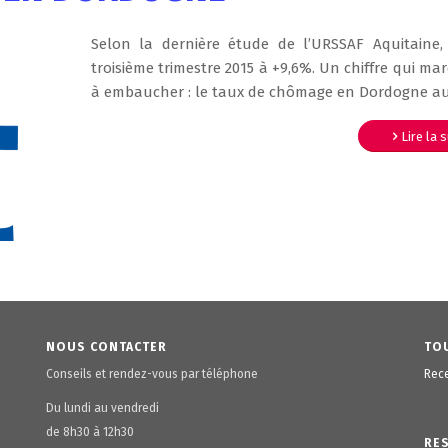
Selon la dernière étude de l’URSSAF Aquitaine,
troisième trimestre 2015 à +9,6%. Un chiffre qui m
à embaucher : le taux de chômage en Dordogne au
Lire la 
NOUS CONTACTER
TOU
Conseils et rendez-vous par téléphone
Rece
Du lundi au vendredi
de 8h30 à 12h30
RE