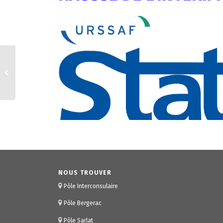
Toutes les aides pour
votre projet
d’entreprise sur les-
aides.fr
NOUS TROUVER
Pôle Interconsulaire
Pôle Bergerac
Pôle Sarlat