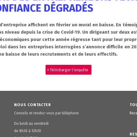
ONFIANCE DÉGRADÉS
d’entreprise affichent en février un moral en baisse. En témo
bas niveau depuis la crise du Covid-19. Un dirigeant sur deux es
 économiques pour cette année régresse tant pour leur propr
oi dans les entreprises interrogées s’annonce difficile en 20
ne baisse de leurs recrutements et de leurs effectifs.
Télécharger l’enquête
NOUS CONTACTER
TOU
Conseils et rendez-vous par téléphone
Rece
Du lundi au vendredi
de 8h30 à 12h30
RE