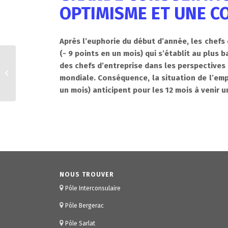
OPTIMISME ET UNE C
Après l’euphorie du début d’année, les chefs 
(- 9 points en un mois) qui s’établit au plus 
BAROMÈTRE ECO N°35 :
des chefs d’entreprise dans les perspectives
L’enquête de la
mondiale. Conséquence, la situation de l’empl
conjoncture en
un mois) anticipent pour les 12 mois à venir u
Dordogne 2ème
semestre...
NOUS TROUVER
Pôle Interconsulaire
Pôle Bergerac
Pôle Sarlat