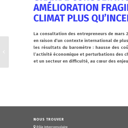
AMÉLIORATION FRAGI
CLIMAT PLUS QU’INCE
La consultation des entrepreneurs de mars 20
en raison d’un contexte international de plus
Grande Consultation
les résultats du baromètre : hausse des coû
des Entrepreneurs
l’activité économique et perturbations des ch
FÉVRIER 2026 : Un
et un secteur en difficulté, au cœur des enje
optimisme et une
confiance...
NOUS TROUVER
Pôle Interconsulaire