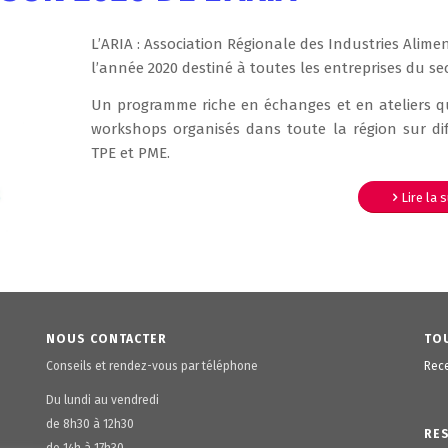
L’ARIA : Association Régionale des Industries Alim
l’année 2020 destiné à toutes les entreprises du se
Un programme riche en échanges et en ateliers qui
workshops organisés dans toute la région sur diff
TPE et PME.
Lire la 
NOUS CONTACTER
TOU
Conseils et rendez-vous par téléphone
Rece
Du lundi au vendredi
de 8h30 à 12h30
RE
de 14h à 17h30