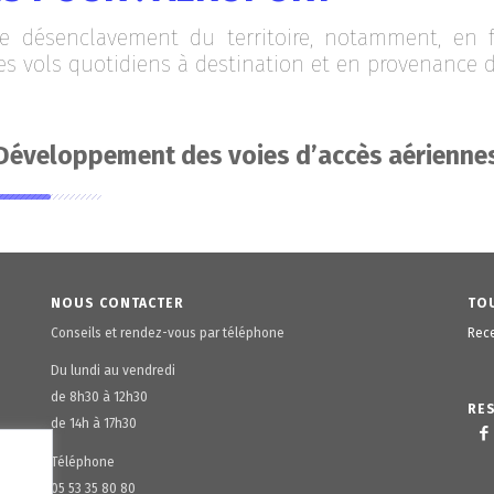
le désenclavement du territoire, notamment, en 
es vols quotidiens à destination et en provenance d
Développement des voies d’accès aérienne
NOUS CONTACTER
TOU
Conseils et rendez-vous par téléphone
Rece
Du lundi au vendredi
de 8h30 à 12h30
RE
de 14h à 17h30
Téléphone
05 53 35 80 80