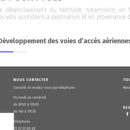
le désenclavement du territoire, notamment, en 
es vols quotidiens à destination et en provenance d
Développement des voies d’accès aérienne
NOUS CONTACTER
TOU
Conseils et rendez-vous par téléphone
Rece
Du lundi au vendredi
de 8h30 à 12h30
RE
de 14h à 17h30
Téléphone
05 53 35 80 80