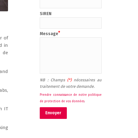
SIREN
Message
r of
d in
e de
 and
NB : Champs 
(*) 
nécessaires au 
traitement de votre demande.
abs,
Prendre connaissance de notre politique 
de protection de vos données
.
h IT
Envoyer
king