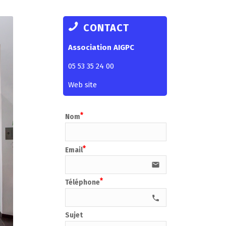
CONTACT
Association AIGPC
05 53 35 24 00
Web site
Nom
Email
email
Téléphone
call e0b0
Sujet