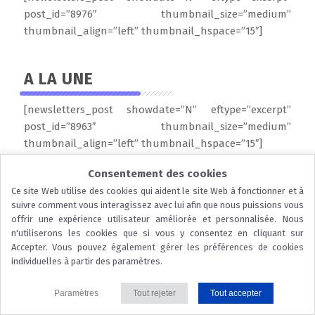
post_id=”8976″ thumbnail_size=”medium”
thumbnail_align=”left” thumbnail_hspace=”15″]
A LA UNE
[newsletters_post showdate=”N” eftype=”excerpt”
post_id=”8963″ thumbnail_size=”medium”
thumbnail_align=”left” thumbnail_hspace=”15″]
Consentement des cookies
Ce site Web utilise des cookies qui aident le site Web à fonctionner et à
...
suivre comment vous interagissez avec lui afin que nous puissions vous
offrir une expérience utilisateur améliorée et personnalisée. Nous
© 2026 CCI Dordogne |
Nous contacter
|
Mentions légales
|
Protection
n'utiliserons les cookies que si vous y consentez en cliquant sur
Accepter. Vous pouvez également gérer les préférences de cookies
des données
|
Politique des cookies
individuelles à partir des paramètres.
Paramètres
Tout rejeter
Tout accepter