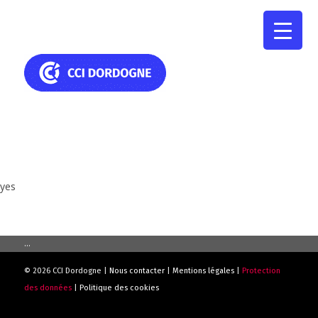
yes
...
© 2026 CCI Dordogne |
Nous contacter
|
Mentions légales
|
Protection
des données
|
Politique des cookies