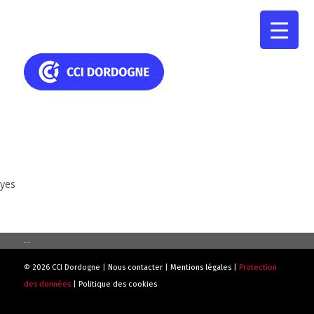
yes
...
© 2026 CCI Dordogne |
Nous contacter
|
Mentions légales
|
Protection
des données
|
Politique des cookies