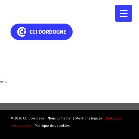
yes
...
© 2026 CCI Dordogne |
Nous contacter
|
Mentions légales
|
Protection
des données
|
Politique des cookies