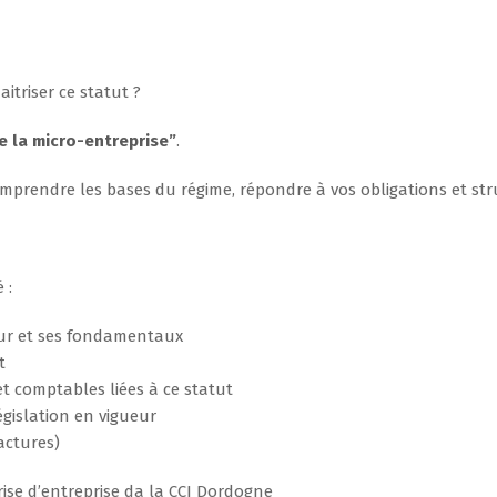
itriser ce statut ?
e la micro-entreprise”
.
prendre les bases du régime, répondre à vos obligations et stru
 :
ur et ses fondamentaux
t
 et comptables liées à ce statut
égislation en vigueur
actures)
rise d’entreprise da la CCI Dordogne