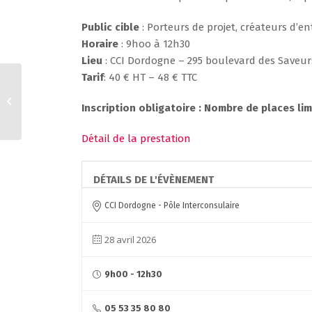
Public cible
: Porteurs de projet, créateurs d’en
Horaire
: 9hoo à 12h30
Lieu
: CCI Dordogne – 295 boulevard des Saveur
Tarif
: 40 € HT – 48 € TTC
Webinaire : Les outils
de paiement à l’export
Inscription obligatoire : Nombre de places lim
et à l’import
Détail de la prestation
DÉTAILS DE L'ÉVÈNEMENT
CCI Dordogne - Pôle Interconsulaire
28 avril 2026
9h00 - 12h30
05 53 35 80 80