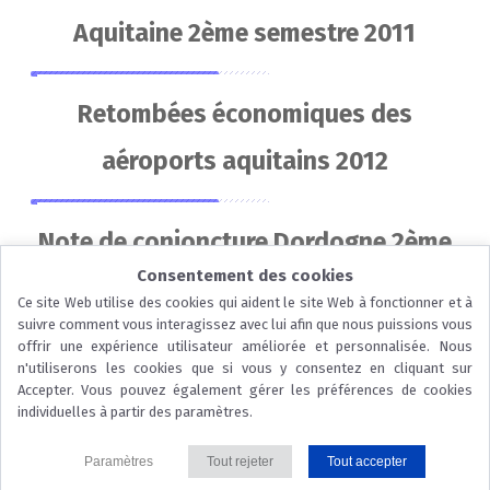
Aquitaine 2ème semestre 2011
Retombées économiques des
aéroports aquitains 2012
Note de conjoncture Dordogne 2ème
Consentement des cookies
semestre 2011
Ce site Web utilise des cookies qui aident le site Web à fonctionner et à
suivre comment vous interagissez avec lui afin que nous puissions vous
offrir une expérience utilisateur améliorée et personnalisée. Nous
n'utiliserons les cookies que si vous y consentez en cliquant sur
Accepter. Vous pouvez également gérer les préférences de cookies
...
individuelles à partir des paramètres.
© 2026 CCI Dordogne |
Nous contacter
|
Mentions légales
|
Protection
Paramètres
Tout rejeter
Tout accepter
des données
|
Politique des cookies